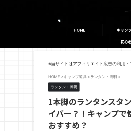
HOME
キャン
初心
※当サイトはアフィリエイト広告の利用・
HOME
>
キャンプ道具
>
ランタン・照明
>
ランタン・照明
1本脚のランタンスタ
イバー？！キャンプで
おすすめ？