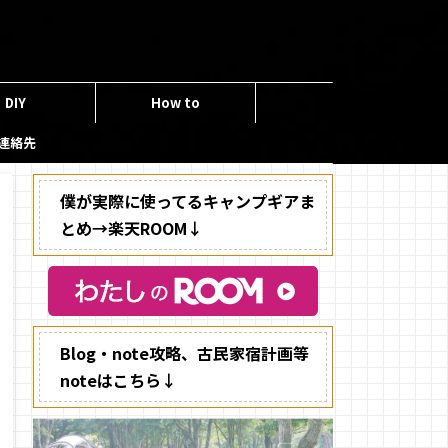
DIY
How to
連絡先
僕が実際に使ってるキャンプギアま
とめ→楽天ROOM↓
Blog・note攻略、古民家宿計画等
noteはこちら↓