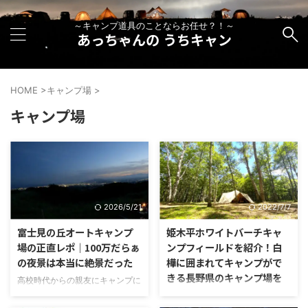
～キャンプ道具のことならお任せ？！～
あっちゃんの うちキャン
HOME
>
キャンプ場
>
キャンプ場
2026/5/21
2022/7/7
富士見の丘オートキャンプ
姫木平ホワイトバーチキャ
場の正直レポ｜100万だらぁ
ンプフィールドを紹介！白
の夜景は本当に絶景だった
樺に囲まれてキャンプがで
きる長野県のキャンプ場を
高校時代からの親友にキャンプに
レビュー！
誘われて、静岡県の富士市にある
富士見の丘オートキャンプ場へ行