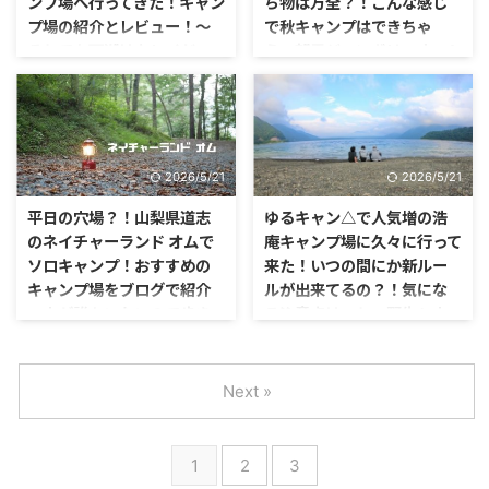
ンプ場へ行ってきた！キャン
ち物は万全？！こんな感じ
プ場の紹介とレビュー！〜
で秋キャンプはできちゃ
それでも西湖はキレイだっ
う〜朝霧ジャンボリーオート
た〜
キャンプ場〜
11月の初め、友人と2人でキャン
今まで、台風や雨の影響でなかな
プに行くことになりました。 今
かキャンプに行けていませんでし
回は、どこのキャンプ場に行くか
た。 先週の平日に、やっと天気
事前に場所を決めていませんでし
も良く都合もいい日があったの
2026/5/21
2026/5/21
た。
で、キャンプに行く事にしたんで
す。
平日の穴場？！山梨県道志
ゆるキャン△で人気増の浩
のネイチャーランド オムで
庵キャンプ場に久々に行って
ソロキャンプ！おすすめの
来た！いつの間にか新ルー
キャンプ場をブログで紹介
ルが出来てるの？！気にな
～人が誰もいないので歩き
る注意点はこれ～野生と人
回ってきました～
工の狭間を垣間見るキャン
プ場～
ついに、夢のソロキャンプを実行
に移す時が来ました！ 行きたい
Next »
ゆるキャン△の1話に登場する、
行きたいと常々思ってはいました
本栖湖にある浩庵キャンプ場。
が、中々実行に移せずじまいでし
僕が学生の頃から通っている、野
た。
性味溢れるキャンプ場なんです
1
2
3
が、ここ最近は行っていませんで