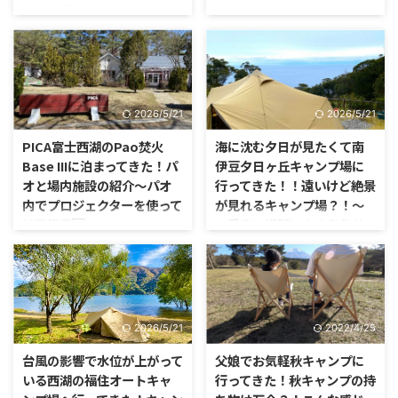
ャンプ場！！リゾートオー
イチャーランド・オム〜
トサイトを中心に紹介
県を跨ぐ移動が解禁され、キャン
プに出かけている人も多いですよ
テレビ番組で見たキャンプ場は、
ね。 そんな僕も、なるべく近場
サイト一面にグリーンが広がり、
のキャンプ場にと思い、山梨県の
凄くキレイで快適そうでした。
道志川沿いのネイチャーランド・
そのキャンプ場を調べてみると、
2026/5/21
2026/5/21
オムに行ってきました。
2020年の夏にオープンしたばか
りのマウントフジキャンプリゾー
PICA富士西湖のPao焚火
海に沈む夕日が見たくて南
トという名前のキャンプ場で、
Base IIIに泊まってきた！パ
伊豆夕日ヶ丘キャンプ場に
元々はゴルフ場だった場所をキャ
オと場内施設の紹介〜パオ
行ってきた！！遠いけど絶景
ンプ場として利用しているようで
内でプロジェクターを使って
が見れるキャンプ場？！〜
す。
映画鑑賞〜
１番高い場所にある青色サ
イト（Gサイト）メインのレ
電源がコンセントのバーベキュー
ポ〜
グリルを使いたい事もあり、電源
付きの宿泊施設のあるキャンプ場
この時期のキャンプ、まだまだ寒
に行ってきました。 PICAグルー
かったり、道路の凍結があったり
プのキャンプ場は、シーズンオフ
で、キャンプ場選びに悩みまし
2026/5/21
2022/4/25
だと思いの外安く、そして会員な
た。 まずは今回のキャンプで
らさらに割引が効くんです。
は、凍結がなく気温も氷点下にな
台風の影響で水位が上がって
父娘でお気軽秋キャンプに
らない場所を探したんです。
いる西湖の福住オートキャ
行ってきた！秋キャンプの持