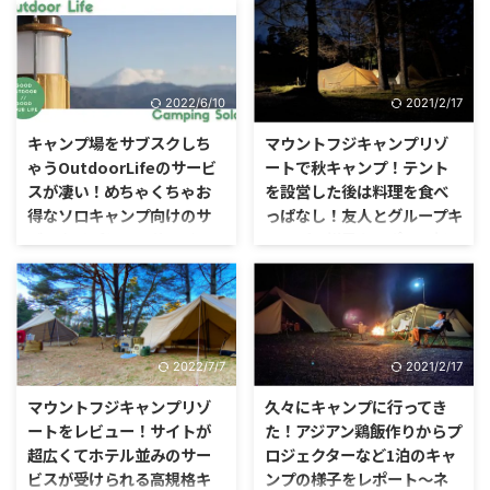
白樺に囲まれた場所でキャンプを
ってきました。 ここのキャンプ
するのは、いつもよりも贅沢で魅
場の特徴は、夜景。
力的な気がします。 白い幹の
樹々は、僕の住んでいる付近では
見る事は出来ず、小さい頃から長
2022/6/10
2021/2/17
野県の白樺湖付近でしかない物だ
と思っていました。
キャンプ場をサブスクしち
マウントフジキャンプリゾ
ゃうOutdoorLifeのサービ
ートで秋キャンプ！テント
スが凄い！めちゃくちゃお
を設営した後は料理を食べ
得なソロキャンプ向けのサ
っぱなし！友人とグループキ
ブスクリプションサービス
ャンプの様子をレポ！〜初
の概要を紹介！！
めてモーニンググローリー
TCを設営してきた〜
「今週は連休だから連泊キャンプ
しちゃおうかな。」って、そんな
山梨県にあるマウントフジキャン
時に気にしちゃうのが、キャンプ
プリゾートに友達家族とキャンプ
場選び。 ちょっときれいなキャ
に行ってきました。 このキャン
2022/7/7
2021/2/17
ンプ場に泊まると、結構な金額を
プ場、1つのサイトがメチャクチ
払うことになってしまいますよ
ャ広いんです。
マウントフジキャンプリゾ
久々にキャンプに行ってき
ね。
ートをレビュー！サイトが
た！アジアン鶏飯作りからプ
超広くてホテル並みのサー
ロジェクターなど1泊のキャ
ビスが受けられる高規格キ
ンプの様子をレポート〜ネ