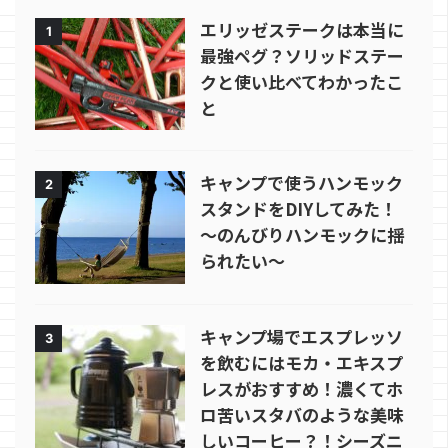
エリッゼステークは本当に
1
最強ペグ？ソリッドステー
クと使い比べてわかったこ
と
キャンプで使うハンモック
2
スタンドをDIYしてみた！
～のんびりハンモックに揺
られたい～
キャンプ場でエスプレッソ
3
を飲むにはモカ・エキスプ
レスがおすすめ！濃くてホ
ロ苦いスタバのような美味
しいコーヒー？！シーズニ