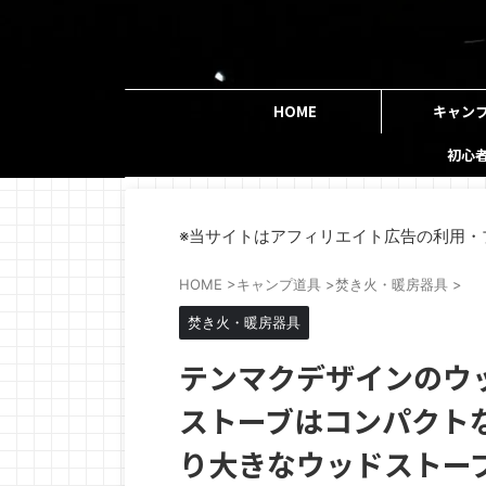
HOME
キャン
初心
※当サイトはアフィリエイト広告の利用・
HOME
>
キャンプ道具
>
焚き火・暖房器具
>
焚き火・暖房器具
テンマクデザインのウ
ストーブはコンパクト
り大きなウッドストー