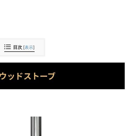
目次
[
表示
]
ウッドストーブ