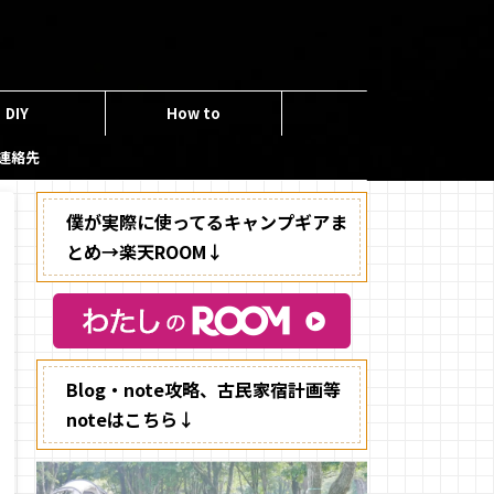
DIY
How to
連絡先
僕が実際に使ってるキャンプギアま
とめ→楽天ROOM↓
Blog・note攻略、古民家宿計画等
noteはこちら↓