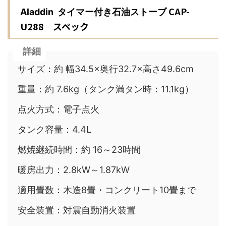
CAP-
Aladdin
タイマー付き石油ストーブ
U288 スペック
詳細
サイズ：約 幅34.5×奥行32.7×高さ49.6cm
重量：約 7.6kg（タンク満タン時：11.1kg）
点火方式：電子点火
タンク容量：4.4L
燃焼継続時間：約 16～23時間
暖房出力：2.8kW～1.87kW
適用畳数：木造8畳・コンクリート10畳まで
安全装置：対震自動消火装置