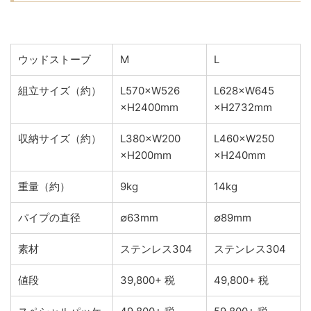
ウッドストーブ
M
L
組立サイズ（約）
L570×W526
L628×W645
×H2400mm
×H2732mm
収納サイズ（約）
L380×W200
L460×W250
×H200mm
×H240mm
重量（約）
9kg
14kg
パイプの直径
∅63mm
∅89mm
素材
ステンレス304
ステンレス304
値段
39,800+ 税
49,800+ 税