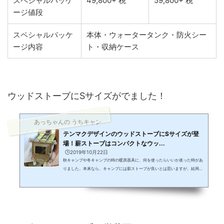
スペシャルパッケ
49,800+ 税
59,800+ 税
ージ値段
スペシャルパッケ
本体・ウォータータンク・防火シー
ージ内容
ト・収納ケース
ウッドストーブにSサイズがでました！
あっちゃんの うちキャン
テンマクデザインのウッドストーブにSサイズが登
場！薪ストーブはコンパクトなウッ...
🕒️2019年10月22日
秋キャンプや冬キャンプの時の暖房器具に、何を使ったらいいか迷った時があ
りました。本来なら、キャンプには薪ストーブが良いとは思いますが、結局も
う少しお手軽な石油ストーブを選んだんです。灯油さえ入っていれば、ほとん
ど手のかからない石油ストーブは、今では無くてはならない存在です。です
が。。。気になってしまうんです。 わかる！薪ストーブでしょ！そうなんです
よね。薪ストーブに憧れがある為か、事あるたびに薪ストーブの存在が気にな
るんです。石油ストーブにすると決めたはずなのに、誰かが使っているのを見
ると、カ...