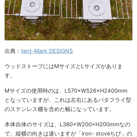
出典：
tent-Mark DESIGNS
ウッドストーブにはMサイズとLサイズがありま
す。
Mサイズの使用時のは、L570×W526×H2400mm
となっていますが、これは左右にあるバタフライ型
のステンレス棚を含めた幅になっています。
本体自体のサイズは、L380×W200×H200mmなの
で、縦横の向きは違いますが「iron- stoveちび」の