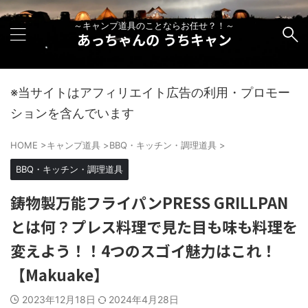
～キャンプ道具のことならお任せ？！～
あっちゃんの うちキャン
※当サイトはアフィリエイト広告の利用・プロモー
ションを含んでいます
HOME
>
キャンプ道具
>
BBQ・キッチン・調理道具
>
BBQ・キッチン・調理道具
鋳物製万能フライパンPRESS GRILLPAN
とは何？プレス料理で見た目も味も料理を
変えよう！！4つのスゴイ魅力はこれ！
【Makuake】
2023年12月18日
2024年4月28日