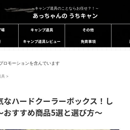
～キャンプ道具のことならお任せ？！～
あっちゃんの うちキャン
プ場
キャンプ道具
その他
者
キャンプ道具レビュー
免責事項
プロモーションを含んでいます
道具
>
気なハードクーラーボックス！し
〜おすすめ商品5選と選び方〜