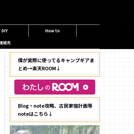
DIY
How to
連絡先
僕が実際に使ってるキャンプギアま
とめ→楽天ROOM↓
Blog・note攻略、古民家宿計画等
noteはこちら↓