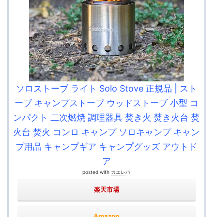
ソロストーブ ライト Solo Stove 正規品 | スト
ーブ キャンプストーブ ウッドストーブ 小型 コ
ンパクト 二次燃焼 調理器具 焚き火 焚き火台 焚
火台 焚火 コンロ キャンプ ソロキャンプ キャン
プ用品 キャンプギア キャンプグッズ アウトド
ア
posted with
カエレバ
楽天市場
Amazon