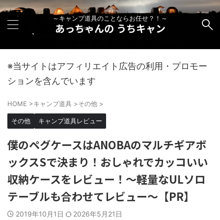
～キャンプ道具のことならお任せ？！～
あっちゃんの うちキャン
※当サイトはアフィリエイト広告の利用・プロモー
ションを含んでいます
HOME
>
キャンプ道具
>
その他
>
その他
キャンプ道具レビュー
僕のペグケースはANOBAのマルチギアボ
ックスSで決まり！おしゃれでカッコいい
収納ケースをレビュー！～軽量なULソロ
テーブルも合わせてレビュー～【PR】
2019年10月1日
2026年5月21日