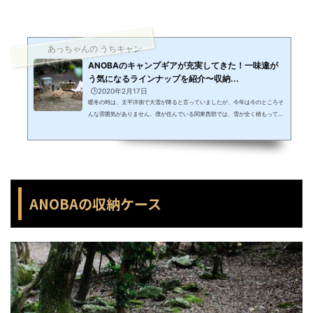
あっちゃんの うちキャン
ANOBAのキャンプギアが充実してきた！一味違が
う気になるラインナップを紹介〜収納...
🕒️2020年2月17日
暖冬の時は、太平洋側で大雪が降ると言っていましたが、今年は今のところそ
んな雰囲気がありません。僕が住んでいる関東西部では、雪が全く積もってい
ません。道路の凍結だってありません。この分なら今年は、いつもより早くキ
ャンプを始める事ができそうです。スタッドレスタイヤがない僕は、例年なら
真冬のキャンプに行く事ができません。その為、毎年この時期はウズウズとし
てしまっています。そのウズウズは、キャンプに行きたいウズウズなのか、キ
ャンプギアを買いたいウズウズなのか分かりませんが、ウズウズなんです。今
年1番の...
ANOBAの収納ケース