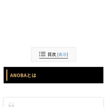
目次
[
表示
]
ANOBAとは