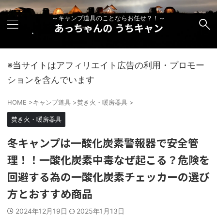
～キャンプ道具のことならお任せ？！～
あっちゃんの うちキャン
※当サイトはアフィリエイト広告の利用・プロモー
ションを含んでいます
HOME
>
キャンプ道具
>
焚き火・暖房器具
>
焚き火・暖房器具
冬キャンプは一酸化炭素警報器で安全管
理！！一酸化炭素中毒なぜ起こる？危険を
回避する為の一酸化炭素チェッカーの選び
方とおすすめ商品
2024年12月19日
2025年1月13日