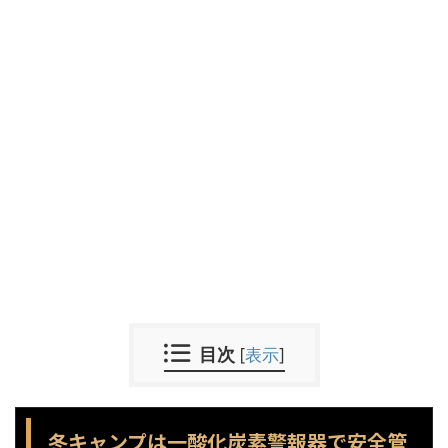
目次
[
表示
]
冬キャンプは一酸化炭素警報器で安全管