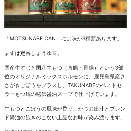
「MOTSUNABE CAN」には味が3種類あります。
まずは定番しょうゆ味。
国産牛すじと国産牛もつ（直腸・盲腸）という3部
位のオリジナルミックスホルモンに、鹿児島県産さ
さがきごぼうをプラスし、TAKUNABEのベストセ
ラーもつ鍋の秘伝醤油スープで仕上げています。
牛もつとごぼうの風味が香り、かつお出汁とブレン
ド醤油の飽きのこない上品なお味が染み渡ります。