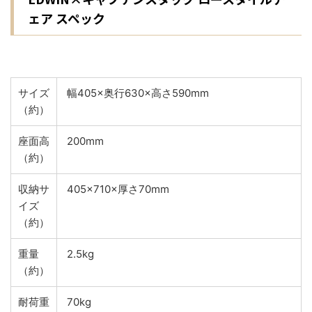
ェア スペック
サイズ
幅405×奥行630×高さ590mm
（約）
座面高
200mm
（約）
収納サ
405×710×厚さ70mm
イズ
（約）
重量
2.5kg
（約）
耐荷重
70kg