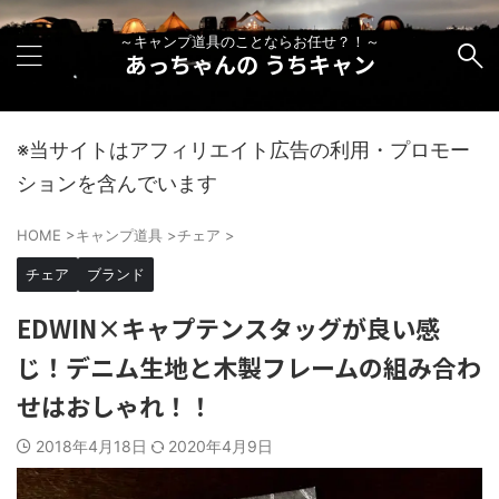
～キャンプ道具のことならお任せ？！～
あっちゃんの うちキャン
※当サイトはアフィリエイト広告の利用・プロモー
ションを含んでいます
HOME
>
キャンプ道具
>
チェア
>
チェア
ブランド
EDWIN×キャプテンスタッグが良い感
じ！デニム生地と木製フレームの組み合わ
せはおしゃれ！！
2018年4月18日
2020年4月9日