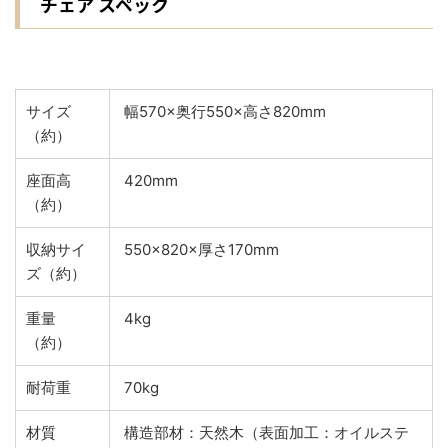
チェア スペック
サイズ
幅570×奥行550×高さ820mm
（約）
座面高
420mm
（約）
収納サイ
550×820×厚さ170mm
ズ（約）
重量
4kg
（約）
耐荷重
70kg
材質
構造部材：天然木（表面加工：オイルステ