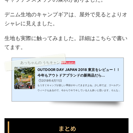
デニム生地のキャンプギアは、屋外で見るとよりオ
シャレに見えました。
生地も実際に触ってみました。詳細はこちらで書い
てます。
あっちゃんの うちキャン
3 Pockets
OUTDOOR DAY JAPAN 2018 東京をレビュー！！
今年もアウトドアブランドの新商品だら...
🕒️2018年4月11日
もうすぐキャンプが楽しい季節がやってきますよね。少し待てば、ゴールデン
ウィークもあるので、今からウキウキしている人も多いと思います。そんな楽
しいキャンプの時に、新しいキャンプギアを持っていくのってすごく嬉しいじ
ゃないですか？いつもは、ネットで見ているだけの新商品などのキャンプ道具
を身近で見たり、触ったりできるイベントがあるんです。都心の真ん中でキャ
ンプ用品を見て触ったり、クルマに乗ったり触ったりできるOUTDOOR DAY J
APAN(アウトドアデイ・ジャパン)2018 東京に行ってきました。今回のOUTD
OOR DAY JAPAN...
まとめ