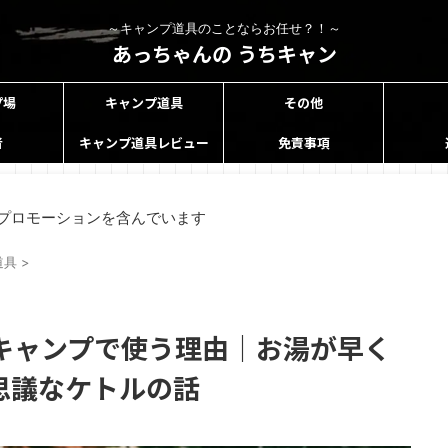
～キャンプ道具のことならお任せ？！～
あっちゃんの うちキャン
プ場
キャンプ道具
その他
者
キャンプ道具レビュー
免責事項
プロモーションを含んでいます
道具
>
キャンプで使う理由｜お湯が早く
思議なケトルの話