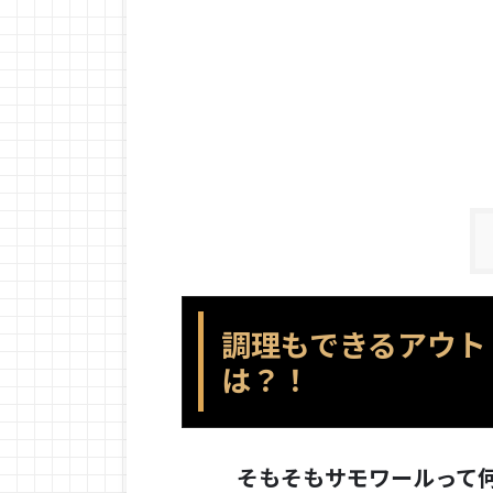
調理もできるアウト
は？！
そもそもサモワールって