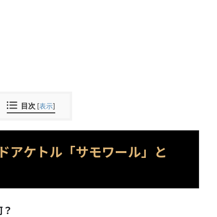
目次
[
表示
]
ドアケトル「サモワール」と
何？