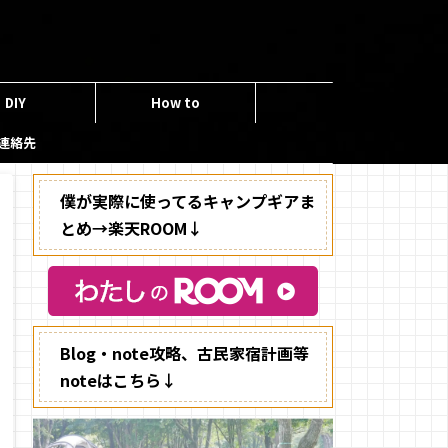
DIY
How to
連絡先
僕が実際に使ってるキャンプギアま
とめ→楽天ROOM↓
Blog・note攻略、古民家宿計画等
noteはこちら↓