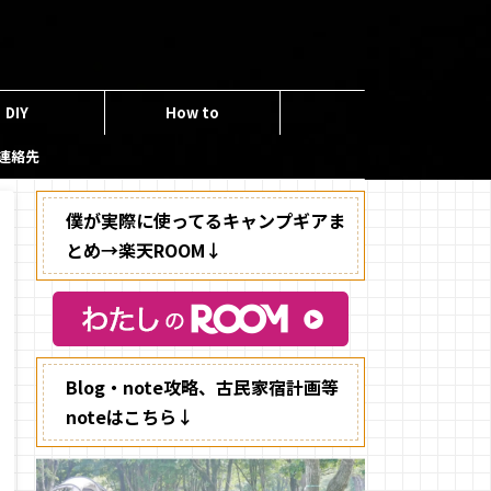
DIY
How to
連絡先
僕が実際に使ってるキャンプギアま
とめ→楽天ROOM↓
Blog・note攻略、古民家宿計画等
noteはこちら↓