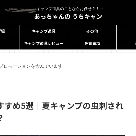
～キャンプ道具のことならお任せ？！～
あっちゃんの うちキャン
プ場
キャンプ道具
その他
者
キャンプ道具レビュー
免責事項
プロモーションを含んでいます
すすめ5選｜夏キャンプの虫刺され
？