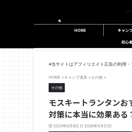
HOME
キャン
初心
※当サイトはアフィリエイト広告の利用・
HOME
>
キャンプ道具
>
その他
>
その他
モスキートランタンお
対策に本当に効果ある
2023年6月8日
2026年5月21日