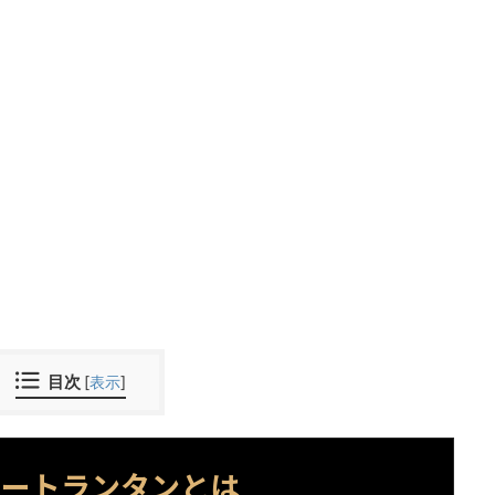
目次
[
表示
]
キートランタンとは