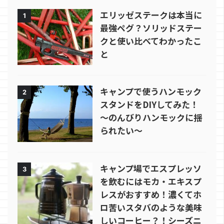
エリッゼステークは本当に
1
最強ペグ？ソリッドステー
クと使い比べてわかったこ
と
キャンプで使うハンモック
2
スタンドをDIYしてみた！
～のんびりハンモックに揺
られたい～
キャンプ場でエスプレッソ
3
を飲むにはモカ・エキスプ
レスがおすすめ！濃くてホ
ロ苦いスタバのような美味
しいコーヒー？！シーズニ