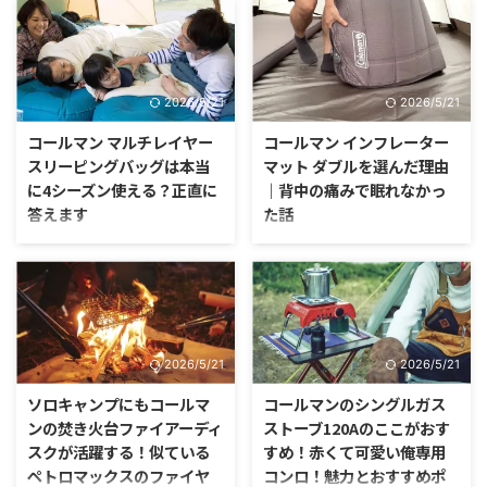
なアイテムの1つにがランタンが
あります。 もしそれが、炎が揺
らぐランダンだったとしたら、バ
ーベキューや焚き火と共にキャン
プの醍醐味の1つになるギアだと
2026/5/21
2026/5/21
思います。
コールマン マルチレイヤー
コールマン インフレーター
スリーピングバッグは本当
マット ダブルを選んだ理由
に4シーズン使える？正直に
｜背中の痛みで眠れなかっ
答えます
た話
「キャンプ初心者におすすめブラ
インナーテント内に敷くマットっ
ンドは？」なんて質問に答えるの
て、厚みがないと夜もおちおち寝
なら、多くのキャンパーさんは無
ていられないですよね。 僕が以
難に「コールマン」と言いそうで
前よく行っていた、本栖湖の浩庵
すよね。 赤地に白い英字ロゴの
キャンプ場は、湖畔サイトなので
入ったおしゃれなデザインに、圧
小石が多くありました。
2026/5/21
2026/5/21
倒的な品揃えの良さと幅広さ、そ
して適度な価格設定と使いやすい
ソロキャンプにもコールマ
コールマンのシングルガス
アイテムが取り揃えられている点
ンの焚き火台ファイアーディ
ストーブ120Aのここがおす
においても、コールマンはキャン
スクが活躍する！似ている
すめ！赤くて可愛い俺専用
プ初心者からベテランまで幅広く
ペトロマックスのファイヤ
コンロ！魅力とおすすめポ
おすすめのブランドと言えるでし