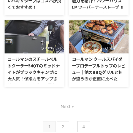
いヘキサタープはコスパが良
魅力を紹介！パワーハウス
くておすすめ！
LP ツーバーナーストーブ Ⅱ
とどっちがおすすめ？
キャンプと言ったらコールマンっ
て、直ぐに頭に浮かびませんか？
ファミキャンとなると、調理器具
そう、僕たち世代はコールマンが
としてツーバーナーが欲しくなり
大好きなんです。
ますよね。 僕たちの世代は、ツ
ーバーナーと言えばコールマンの
ガソリンを使ったバーナーに憧れ
2026/5/21
2026/5/21
たものです。
コールマンのスチールベル
コールマン クールスパイダ
トクーラー54QTのミッドナ
ープロテーブルトップのレビ
イトがブラックキャンプに
ュー｜他のBBQグリルと何
大人気！保冷力をアップさ
が違うのか正直に比べた
せる3つのアイデアで保冷力
キャンプの楽しみといえば、食べ
もアップ？！
ること。 ソロキャンプやファミ
リーキャンプ、グループキャンプ
コールマンの真っ黒なクーラーボ
に関わらず、キャンプ飯を食べる
ックス「54QT スチールベルトク
Next »
のが幸せだったりしますよね。
ーラー（ミッドナイト）」をご存
知ですか？ コールマンの同シリ
ーズのスチールベルトクーラー
1
2
…
4
は、他社のクーラーボックスには