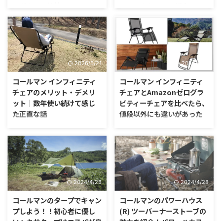
ーボウルと比較！！
イントをたっぷり紹介！！
ょう。
お皿のような平らな形でシンプル
コールマンのシングルガスストー
かつカッコイイ焚き火台があるの
ブ120Aは2021年春に発売以来、
知っていますか？ 僕がその存在
そのどこでも使える扱いやすさと
を知ったのは、ペトロマックスの
外見のキュートさを兼ね備えた存
ファイヤーボウルを見た時。
在として、コールマンのガススト
2026/5/21
2026/5/21
ーブの中でも新しいポジションを
切り開きました。 今でもコール
コールマン インフィニティ
コールマン インフィニティ
マン公式オンラインショップのお
チェアのメリット・デメリ
チェアとAmazonゼログラ
気に入りランキングにランクイン
ット｜数年使い続けて感じ
ビティーチェアを比べたら、
している、大ヒット商品になって
た正直な話
値段以外にも違いがあった
います。
コールマンのインフィニティチェ
コールマンのインフィニティチェ
アを購入してから、早数年が経ち
アを欲しいと考えている人はキャ
ました。 はじめは部屋のパソコ
ンパーさんだけではなく、おうち
ンチェアとしてしばらく使い、そ
で使う事も考えている人もいると
の後キャンプデビューもしまし
思います。 インフィニティチェ
た。
アと言えば、リラックスする為に
2024/4/28
2024/4/28
存在する唯一のアウトドアチェ
ア。
コールマンのタープでキャン
コールマンのパワーハウス
プしよう！！初心者に優し
(R) ツーバーナーストーブの