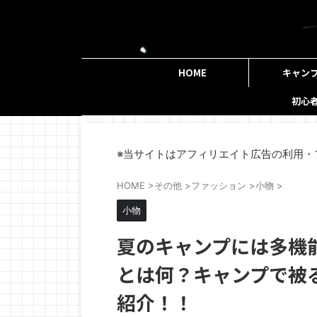
HOME
キャン
初心
※当サイトはアフィリエイト広告の利用・
HOME
>
その他
>
ファッション
>
小物
>
小物
夏のキャンプには多機
とは何？キャンプで被
紹介！！