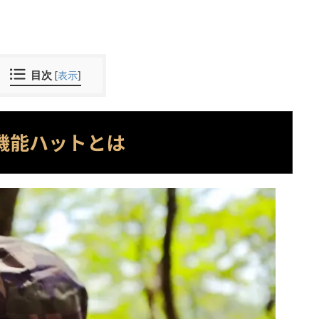
目次
[
表示
]
機能ハットとは