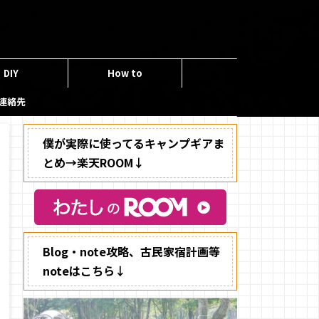
DIY
How to
連絡先
僕が実際に使ってるキャンプギアま
とめ→楽天ROOM↓
Blog・note攻略、古民家宿計画等
noteはこちら↓