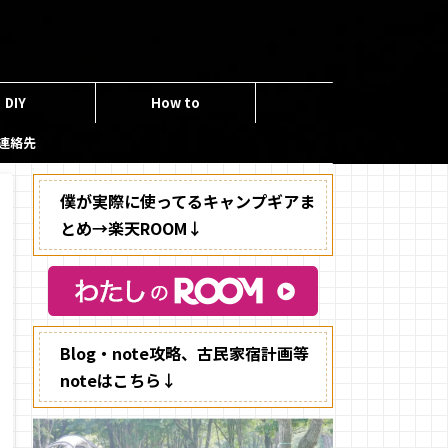
DIY
How to
連絡先
僕が実際に使ってるキャンプギアま
とめ→楽天ROOM↓
Blog・note攻略、古民家宿計画等
noteはこちら↓