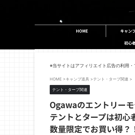
HOME
キャン
初心
※当サイトはアフィリエイト広告の利用・
HOME
>
キャンプ道具
>
テント・タープ関連
>
テント・タープ関連
Ogawaのエントリー
テントとタープは初心
数量限定でお買い得？