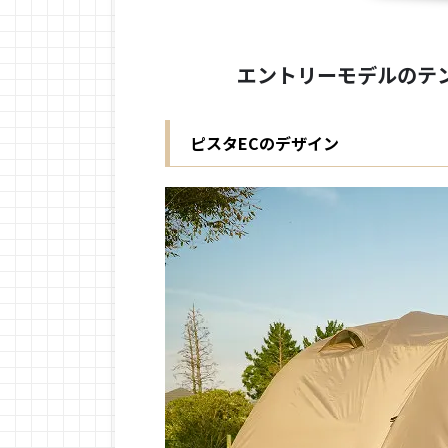
ら・・・ 全部良いよ！予算
なるほど、おすすめ出来る
ら発売されるエントリーパッ
なった新しいエントリーモ
エントリーモデルのテン
ーモデルとして、その役目を.
ピスタECのデザイン