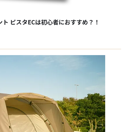
次第！ なんて無責任な事を言ってしまいそうに
テントが多いんです。そんな中、スノーピークか
ク TT。はじめからテントとタープがセットに
デルです。今まではアメニティドームがエントリ
ト ピスタECは初心者におすすめ？！
..