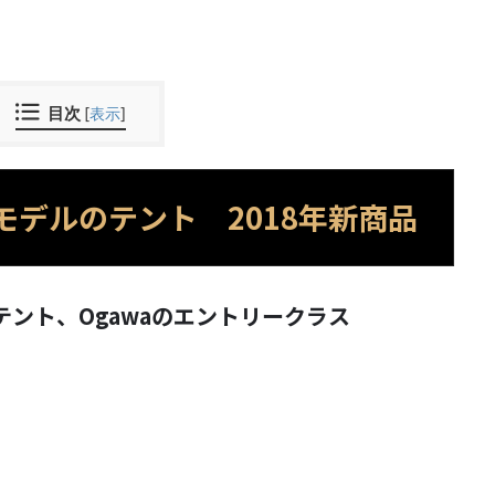
目次
[
表示
]
ーモデルのテント 2018年新商品
ント、Ogawaのエントリークラス