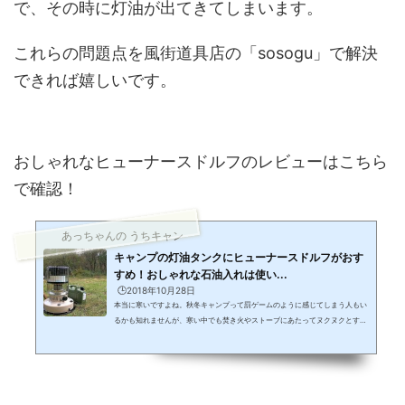
で、その時に灯油が出てきてしまいます。
これらの問題点を風街道具店の「sosogu」で解決
できれば嬉しいです。
おしゃれなヒューナースドルフのレビューはこちら
で確認！
あっちゃんの うちキャン
キャンプの灯油タンクにヒューナースドルフがおす
すめ！おしゃれな石油入れは使い...
🕒️2018年10月28日
本当に寒いですよね。秋冬キャンプって罰ゲームのように感じてしまう人もい
るかも知れませんが、寒い中でも焚き火やストーブにあたってヌクヌクとする
時って凄く幸せだと思いませんか？ 結構マゾだよね。。。イヤイヤ僕だけじゃ
なく、キャンプ好きな人はみんなそうなのかも知れません（笑）僕の奥さん
は、寒い中キャンプに行きたく無い派です。それだったら、ちゃんとしたホテ
ルに泊まりたいと言うので、この時期のキャンプにはあまり付き合ってくれま
せん。（他に予定がある事が多いと一応フォローもしておきます）行くとして