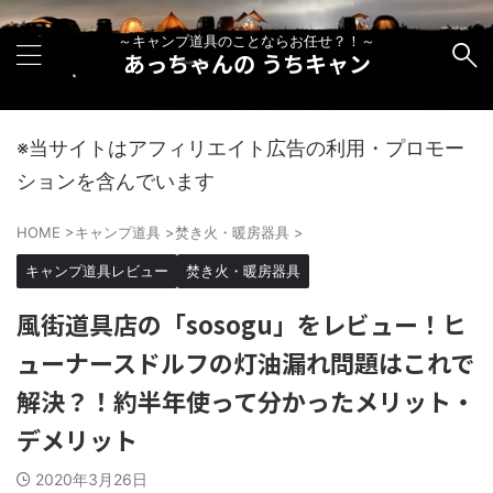
～キャンプ道具のことならお任せ？！～
あっちゃんの うちキャン
※当サイトはアフィリエイト広告の利用・プロモー
ションを含んでいます
HOME
>
キャンプ道具
>
焚き火・暖房器具
>
キャンプ道具レビュー
焚き火・暖房器具
風街道具店の「sosogu」をレビュー！ヒ
ューナースドルフの灯油漏れ問題はこれで
解決？！約半年使って分かったメリット・
デメリット
2020年3月26日