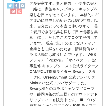
ア愛好家です。妻と長男、小学生の娘と
一緒に、家族キャンプやソロキャンプを
楽しむ日々を送っています。 本格的にギ
ア集めに熱中し始めたのは約10年前。以
来、自分にとって本当に使いやすく、長
く愛用できる道具を探して日々情報を集
め、試し、そしてこのブログで発信して
います。 現在は以下のようなメディア・
企業ともご縁をいただき、情報発信やコ
ラボ活動にも取り組んでいます。 WEB
メディア「Picky’s」「マイベスト」 記
事監修 キャンプクエスト公式ライター／
CAMPOUT提携ライター Swany、スタ
ークR、GreenSummit 公式アンバサダー
Makuake公式アンバサダー また、
Swany様とのコラボキャンプグローブ
や、静岡お茶の第三様とのアウトドアド
リップティーも販売中です。 ■ ブログ
運営歴 キャンプブログ：10年 ライフス