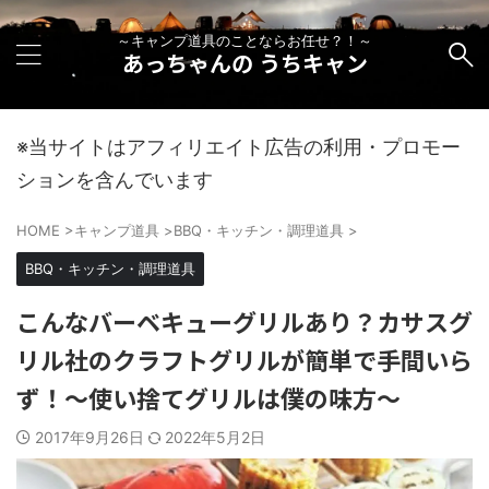
～キャンプ道具のことならお任せ？！～
あっちゃんの うちキャン
※当サイトはアフィリエイト広告の利用・プロモー
ションを含んでいます
HOME
>
キャンプ道具
>
BBQ・キッチン・調理道具
>
BBQ・キッチン・調理道具
こんなバーベキューグリルあり？カサスグ
リル社のクラフトグリルが簡単で手間いら
ず！～使い捨てグリルは僕の味方～
2017年9月26日
2022年5月2日