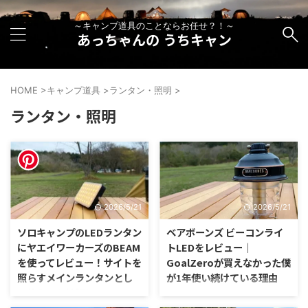
～キャンプ道具のことならお任せ？！～
あっちゃんの うちキャン
HOME
>
キャンプ道具
>
ランタン・照明
>
ランタン・照明
2026/5/21
2026/5/21
ソロキャンプのLEDランタン
ベアボーンズ ビーコンライ
にヤエイワーカーズのBEAM
トLEDをレビュー｜
を使ってレビュー！サイトを
GoalZeroが買えなかった僕
照らすメインランタンとし
が1年使い続けている理由
て使えるか検証してみ
流行りのGoalZeroのLEDランタ
た！！