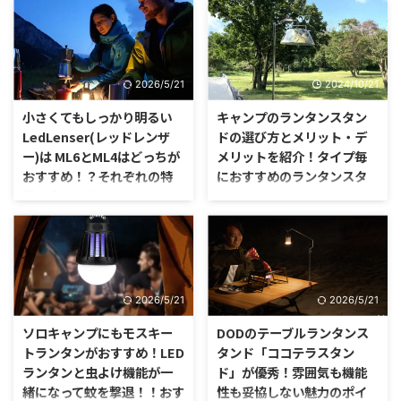
ンが買えなくてちょっと拗ねてし
まっているのですが、しかしそれ
LEDランタンと言えば、今流行っ
が無いならないでキャンプでは何
ているのはGoalZeroのランタン
とかなるんです。 GoalZeroが流
ですよね。（2021年時点） ソロ
行る前にもLEDランタンにはいく
キャンプに持って行くのに、コン
2026/5/21
2024/10/21
つかの流行があり、そこで買った
パクトさと長時間持つバッテリ
LEDランタンはデザイン的にも機
ー、そして何よりサイトを照らす
小さくてもしっかり明るい
キャンプのランタンスタン
能的にも充分使えるものなんで
照明として充分明るいというのが
LedLenser(レッドレンザ
ドの選び方とメリット・デ
す。
使い勝手が良いんです。
ー)は ML6とML4はどっちが
メリットを紹介！タイプ毎
おすすめ！？それぞれの特
におすすめのランタンスタ
徴と違いを考えてみる！
ンドはこれ！！
自然に囲まれたキャンプ場では、
明かりがなければ何も見えなくな
周囲を照らす灯り「ランタン」は
ってしまうような真っ暗になって
必須アイテムです。 ガソリンや
しまうキャンプでは、周囲や手元
ガス缶などを燃料として使用する
を照らすランタンは必須のアイテ
ランタンは、クラシックな見た目
ムですよね。 ほのかな明かりで
2026/5/21
2026/5/21
からも人気が高くおしゃれキャン
テント内や食卓を照らしたり、テ
パーなら必須のアイテムで、是非
ントのポールなど高い位置にひっ
ソロキャンプにもモスキー
DODのテーブルランタンス
とも使いこなしてみたくなるキャ
かけてキャンプサイト全体を照ら
トランタンがおすすめ！LED
タンド「ココテラスタン
ンプギアですよね。
す灯りとしても使用するランタン
ランタンと虫よけ機能が一
ド」が優秀！雰囲気も機能
は、必要不可欠です。
緒になって蚊を撃退！！おす
性も妥協しない魅力のポイ