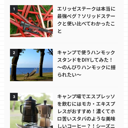
エリッゼステークは本当に
1
最強ペグ？ソリッドステー
クと使い比べてわかったこ
と
キャンプで使うハンモック
2
スタンドをDIYしてみた！
～のんびりハンモックに揺
られたい～
キャンプ場でエスプレッソ
3
を飲むにはモカ・エキスプ
レスがおすすめ！濃くてホ
ロ苦いスタバのような美味
しいコーヒー？！シーズニ