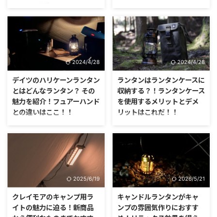
すめの5機種はこれ！
ントとは？！
暑い時期のキャンプの大敵って、
ランタンスタンドといえば、ラン
やっぱり虫ですよね。 虫の中で
タンを吊るすために必要なアイテ
も特に蚊は、テントに入り込まれ
ムですよね。 三脚式や地面への
ると夜もなかなか寝付く事が出来
打ち込み式と、用途や設置場所に
なくて厄介なんです。
合わせて選ぶことができます。
2024/4/28
2024/4/28
デイツのハリケーンランタン
ランタンはランタンケースに
とはどんなランタン？ その
収納する？！ランタンケース
魅力を紹介！フュアーハンド
を使用するメリットとデメ
との違いはここ！！
リットはこれだ！！
便利で使いやすく、充電すること
突然ですが、ランタンって何を使
で何度も使えて、しかも明るいラ
ってますか？ やっぱり近年で
ンタンと言えば何？ エコ的な意
は、LEDランタンしか使っていな
味でも、機能性な意味でも、最近
いよという方も多いのではないで
はランタンといえばLEDというイ
しょうか？
メージが強くなっています。
2025/6/19
2026/5/21
クレイモアのキャンプ用ラ
キャンドルランタンがキャ
イトの魅力に迫る！新商品
ンプの雰囲気作りにおすす