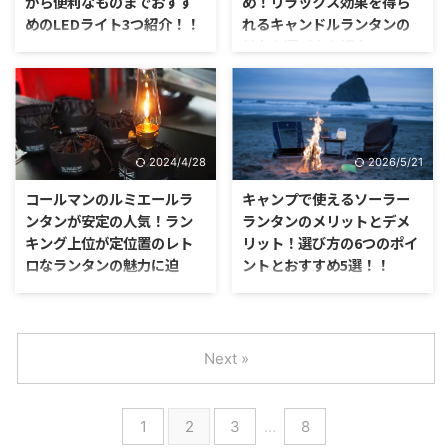
から便利なものまでおすす
め！リラックス効果を得ら
めのLEDライト3つ紹介！！
れるキャンドルランタンの
魅力や選び方を紹介！！
ここ数年のキャンプシーンにおい
て、以前にも増して重要になって
焚き火や薪ストーブ、オイルラン
いるアイテムがLEDライトです。
タンやガスランタン。 炎が燃え
以前は、バッテリーの持続時間が
るほのかな灯りの暖かさや、その
短かったり、乾電池を何本も使う
ゆらめきには大きな癒し効果があ
ので、ランニングコストがかかっ
ると言われています。
2024/4/28
2026/5/21
てしまうものばかりでした。
コールマンのルミエールラ
キャンプで使えるソーラー
ンタンが安定の人気！ラン
ランタンのメリットとデメ
キング上位が定位置のレト
リット！選び方の6つのポイ
ロなランタンの魅力に迫
ントとおすすめ5選！！
る！！
災害の多い日本では、元々防災意
識が高く、日常的に防災に役立つ
キャンプのランタンには、自然の
アイテムを備えているご家庭も多
中の暗闇を照らす灯り役割の他
いでしょう。 また、学校でも
に、キャンプの雰囲気作りの一旦
Next »
SDGsという考え方が学習に取り
も担う役割があります。 最近で
入れられるようになっていて、今
は、明るく安全で、面倒な燃料の
ある資源を大切に無駄をなくして
補充や予備の準備の必要がない充
1
2
3
…
8
エコな生活を心がけるように学び
電式のLEDランタンが人気を集め