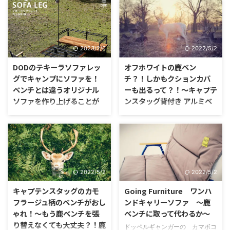
に合ったキャンプ道具を用意し
ている人はどのくらいいるんでし
て、ソロキャンプっぽいギアを使
ょう？ ファミリーキャンプな
わなければダメだという、凝り固
ら、何故か子供が喜んで座るとい
まった考えを持っていませんか？
う魔法のベンチ。
ソロキャンプなら、ロースタイ
2023/2/6
2022/5/2
ル。ソロキャンプならファイヤー
スターターを使おう！ソロキャン
DODのテキーラソファレッ
オフホワイトの鹿ベン
プならフェザースティックをナイ
グでキャンプにソファを！
チ？！しかもクションカバ
フで作らなきゃ！などなど、ヒロ
ベンチとは違うオリジナル
ーも出るって？！～キャプテ
シさんなど筆頭にした、不便さを
ソファを作り上げることが
ンスタッグ背付き アルミベ
楽しむようなキャンプスタイルを
できることが魅力！キャン
ンチCSクラシックス～
しなきゃいけないんだと思ってい
プでの使い勝手を考えてみた
る人もいると思います。
本当に早いんですよ、勢いが良い
んですよ。
キャンプでソファに腰掛けたいな
んて、そんな贅沢な夢を以前は持
っていました。 奥行きが深くて
フカフカの座面に座ったらリラッ
2022/5/2
2022/5/2
クスできるし、何よりもリッチで
贅沢な時間が味わえちゃいますよ
キャプテンスタッグのカモ
Going Furniture ワンハ
ね。
フラージュ柄のベンチがおし
ンドキャリーソファ ～鹿
ゃれ！～もう鹿ベンチを張
ベンチに取って代わるか～
り替えなくても大丈夫？！鹿
ドッペルギャンガーの カマボコ