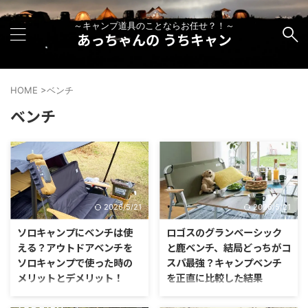
～キャンプ道具のことならお任せ？！～
あっちゃんの うちキャン
HOME
>
ベンチ
ベンチ
2026/5/21
2026/5/21
ソロキャンプにベンチは使
ロゴスのグランベーシック
える？アウトドアベンチを
と鹿ベンチ、結局どっちがコ
ソロキャンプで使った時の
スパ最強？キャンプベンチ
メリットとデメリット！
を正直に比較した結果
ソロキャンプには、ソロキャンプ
キャンプでベンチを使おうと思っ