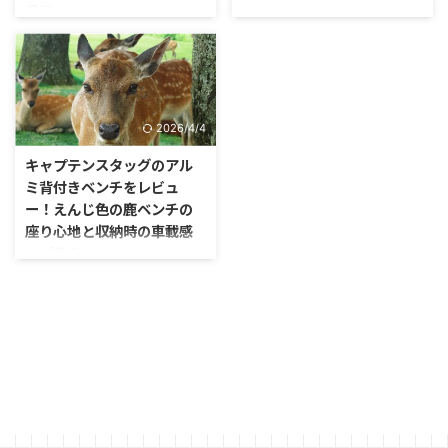
番長のCAMPOUTシリーズ
テントの写真を見た時に気になっ
がおすすめ～
た物がありました。 キャンプ場
ではあまり見かけない、クッショ
「た・大変です！し・鹿番長
ン性がよさそうな、ふかふかした
が。。。！」
カバーのイスに座っている若い男
の子と女の子。
2026/4/4
キャプテンスタッグのアル
ミ背付きベンチをレビュ
ー！えんじ色の鹿ベンチの
座り心地と収納時の車載感
はどう？
キャプテンスタッグの『エクスギ
ア アルミ背付きベンチ』、これ
ってキャンプにおけるベンチ人気
のはしりではないでしょうか？
今でさえ、各メーカーがキャンプ
用ベンチを販売していますが、そ
れらが発売されるずっと前から人
気でした。