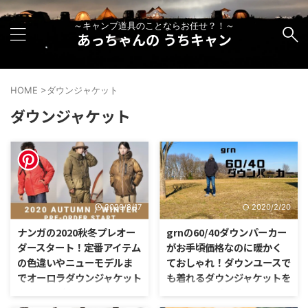
～キャンプ道具のことならお任せ？！～
あっちゃんの うちキャン
HOME
>
ダウンジャケット
ダウンジャケット
2020/8/17
2020/2/20
ナンガの2020秋冬プレオー
grnの60/40ダウンパーカー
ダースタート！定番アイテム
がお手頃価格なのに暖かく
の色違いやニューモデルま
ておしゃれ！ダウンユースで
でオーロラダウンジャケット
も着れるダウンジャケットを
やタキビダウンなど今のう
レビュー！【PR】
ちにチェックして予約して