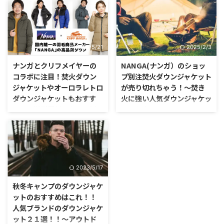
ちょっとキャンプに行った気分に
おこう！
なる為に、部屋にコットを広げて
寝てみました。 狭い部屋にギリ
寒くなったらナンガのダウン。
ギリ置いたコットの上に、楽天で
気温が下がると、シュラフでもア
買った安いシュラフ（一応冬用）
パレルでも、ナンガの高品質なダ
2026/5/21
2025/2/3
に包まれながら寝てみると、朝方
ウン製品を身に纏いたくなります
メチャクチャ寒くて目が覚めてし
よね。
ナンガとクリフメイヤーの
NANGA(ナンガ）のショッ
まいました。
コラボに注目！焚火ダウン
プ別注焚火ダウンジャケット
ジャケットやオーロラレトロ
が売り切れちゃう！～焚き
ダウンジャケットもおすす
火に強い人気ダウンジャケッ
め！〜難燃素材でもそれ以
トの秘密～
外でも機能的でデザインも
NANGA(ナンガ）の焚火ダウンジ
カッコいい！〜【2019年秋
ャケットが欲しくてたまりませ
冬モデル】
ん。 今年は絶対に買うつもりだ
ったのに、欲しかった焚火ダウン
ここの所、毎日のように上下する
は売り切れてしまいました。
気温の変化に、体が追ていかない
2023/5/17
ような気がします。 昨日は真冬
秋冬キャンプのダウンジャケ
並みに寒かったのに、今日は日中
20度ぐらいまで気温が上がり、
ットのおすすめはこれ！！
そして夜にはまた下がる。。。
人気ブランドのダウンジャケ
ット２１選！！～アウトド