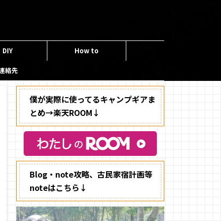
DIY
How to
連絡先
僕が実際に使ってるキャンプギアま
とめ→楽天ROOM↓
Blog・note攻略、古民家宿計画等
noteはこちら↓