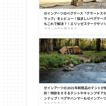
20
ゼインアーツのペグケース「グラートス
ラック」をレビュー！悩ましいペグケー
もこれで解決？！エリッゼステークやソ
ステークでも使える？
キャンプで何気に必要なのは、ペグケース。 テ
付属しているペグなら、専用の収納袋が付いて
しますが、別途自分でペグを購入するとなると
を収納していおくペグケースが必要になります
202
ゼインアーツの2021年新商品のテントが
的！物欲をそそるテントやキャンプギア
ンナップ！ペグやハンマーもゼインアー
えたくなる！！