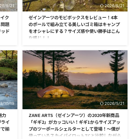
26/5/21
2026/5/21
テイク
ゼインアーツのモビボックスをレビュー！4本
ス問題
のポールで組み立てる美しいゴミ箱はキャンプ
リッド
をオシャレにする？サイズ感や使い勝手はこん
な感じ！！
ントに
あの大人気のゼインアーツからモビボックスというゴ
いたり
ミ箱が発売されているのを知っていますか？ 僕はそれ
、それ
を見た途端に一目惚れ！
。
3/10/19
2026/5/21
魅力
ZANE ARTS（ゼインアーツ）の2020年新商品
がライ
「ギギ2」がカッコいい！ギギ1からサイズアッ
ツで揃
プのツーポールシェルターとして登場！〜僕が
使っているスカイパイロットTCと比較しながら