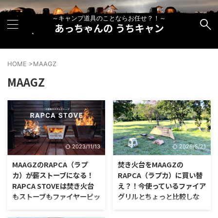
～キャンプ道具のことならお任せ？！～
あっちゃんの うちキャン
HOME
>
MAAGZ
MAAGZ
2023/11/13
2026/5/21
MAAGZのRAPCA（ラプ
焚き火台をMAAGZの
カ）が薪ストーブになる！
RAPCA（ラプカ）に買い替
RAPCA STOVEは焚き火台
え？！今使っているファイア
もストーブもファイヤーピッ
グリルとちょっと比較しな
トもこれ1台！魅力的だけど
がらレビュー！〜カッコよ
気になる点を挙げてみ
くて持ち運びしやすいおす