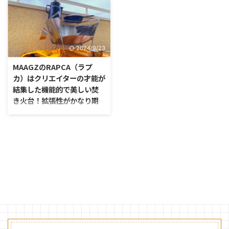
た！！
すめの焚き火台！〜
こんな事があるなんて、全く予想
長い間使っていた焚き火台の買い
だにしていませんでした。 なん
替えを考えて、MAAGZの
とあのMAAGZのRAPCA（ラプ
RAPCA（ラプカ）を購入しまし
2024/9/23
カ）が薪ストーブになる拡張キッ
た。 買った当初は自粛期間もあ
トが誕生したんです。
り、ベランダで組み立てて眺める
MAAGZのRAPCA（ラプ
しか出来ていませんでした。
カ）はクリエイターの才能が
結集した機能的で美しい焚
き火台！拡張性がかなり期
待しちゃう多次元型焚き火
台とは？〜僕の買い替えは
これで決まり！！〜
長い間、今使っている焚き火台の
買い替えを考えていました。
色々と気になる焚き火台がある度
に、記事にしていましたが、とう
とう僕の心を射る焚き火台を見つ
けたんです。