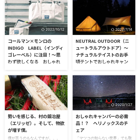
っ！ママっ！」 「ちょっとうる
さいよ、静かにしてよ！テレビ聞
「た・大変です！し・鹿番長
こえないじゃん！」 「。。。」
が。。。！」
2022/10/12
2022/7/14
コールマン×モンロの
NEUTRAL OUTDOOR（ニ
INDIGO LABEL（インディ
ュートラルアウトドア）～
ゴレーベル）に注目！～思
ナチュラルテイストのお手
わず欲しくなる おしゃれ
頃テントでおしゃれキャン
なアイテム～
パーの仲間入り？？～
コールマンのINDIGO
「私、あのしろくまのテントが欲
LABEL（インディゴ レーベ
しいな、おしゃれで、かわいいし
ル）って知ってますか？ コール
♪」 「いやいや、あれは。。。高
マンとアウトドアブランドの『モ
いよ。。。」 キャンプを始めた
ンロ』が手を組み立ち上げたレー
ばかりで、まだ右も左もわからな
2023/2/18
2020/1/27
ベルです。 モンロはおしゃれで
いのに、なかなか高いテントを購
ファッショナブル、そして機能性
入するのには、踏ん切りがつかな
勢いを感じる、村の鍛冶屋
おしゃれキャンパーの必需
に優れたものをアウトドア用品に
いですよね。 でも、ママの要望
（エリッゼ）。そして、物欲
品！？ ヘリノックスのチ
持ち込もうと、2010年から始動
は叶えてあげたいし。。。 どう
が増す僕。
ェア
しているブランドです。 そして
せ買うなら、おしゃれな方がいい
僕が言うのもなんですが。。。
「マツコの知らない世界」でも取
この2社は、キャンプ用品がアウ
けど、お金が。。。 そんな悩み