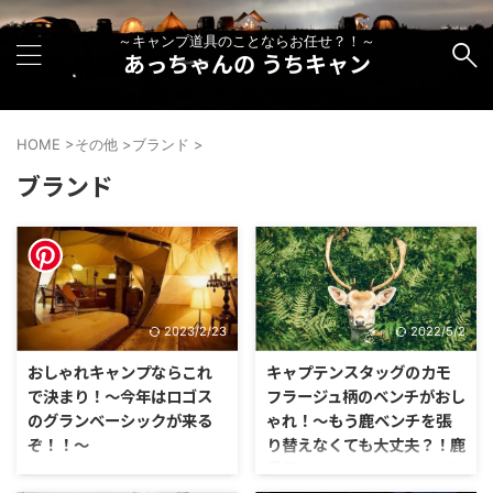
～キャンプ道具のことならお任せ？！～
あっちゃんの うちキャン
HOME
>
その他
>
ブランド
>
ブランド
2023/2/23
2022/5/2
おしゃれキャンプならこれ
キャプテンスタッグのカモ
で決まり！～今年はロゴス
フラージュ柄のベンチがおし
のグランベーシックが来る
ゃれ！～もう鹿ベンチを張
ぞ！！～
り替えなくても大丈夫？！鹿
番長のCAMPOUTシリーズ
「うぉ～～！これ良いじゃん！ね
がおすすめ～