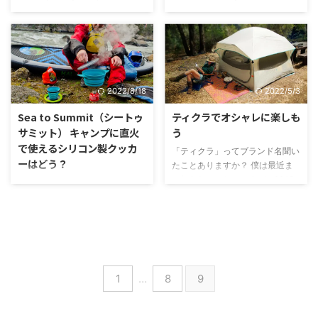
ドッペルギャンガーと村の鍛冶屋
り上げられた大人気商品の
トドアだけで使われることに勿体
を抱えてるあなた、このテントな
（エリッゼ）、この2社の製品っ
Helinox（ヘリノックス）のチェ
なさを感じていました。 愛着あ
らお手頃価格で、その上おしゃ
て、ネットで調べものをしている
ア。 軽量でいて、しかも快適性
るモノはアウトドア用品、インテ
れ。 これで、しろくまのテント
と、よく見かけるようになったな
にも優れていてるので、キャンパ
リア、エクステリアの垣根なく、
のような、おしゃれキャンパーの
と思います。
ーに人気の商品です。 おしゃれ
自然と大切に扱われ永く使いたい
仲間入り！？ NEUTRAL
キャンパーさんも、初心者の方
と思うものです。 ＂アウトドア
OUTDOOR（ニュートラルア ...
2022/8/18
2022/5/3
も、誰にでも人気があるんです。
の ...
Sea to Summit（シートゥ
ティクラでオシャレに楽しも
サミット） キャンプに直火
う
で使えるシリコン製クッカ
「ティクラ」ってブランド名聞い
ーはどう？
たことありますか？ 僕は最近ま
で知らなかったのですが、2013
キャンプに持って行く ケトルや
年にアメリカのカリフォルニア州
鍋って結構かさばりますよね。
ベンチュラでスタートした、テン
鍋とかフライパンとか重ねて、ひ
トからキャンプのアクセサリーま
とまとまりになるって言っても、
でを扱うブランドです。
その厚みの分場所を取ります。
1
…
8
9