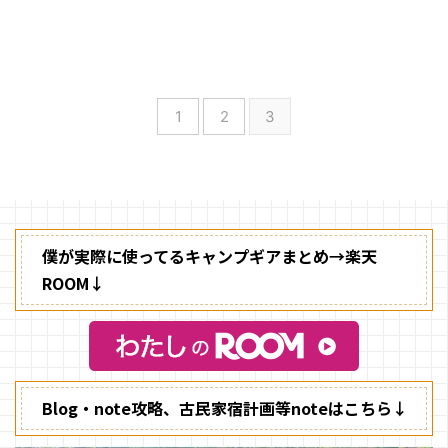
キャンプを始める時に、買い揃え
たいキャンプ道具にまずテントが
ありますよね。 テントが無い
と、キャンプ場では寝泊まりする
ことができないから必要なのはわ
1
2
3
かるけど、テントと共によく言わ
れているタープって買って良いの
か迷ってしまうと思います。
僕が実際に使ってるキャンプギアまとめ→楽天
ROOM↓
Blog・note攻略、古民家宿計画等noteはこちら↓