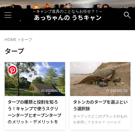
～キャンプ道具のことならお任せ？！～
あっちゃんの うちキャン
HOME
>
タープ
タープ
2026/6/21
2023/2/20
タープの種類と役割を知ろ
タトンカのタープを選ぶとい
う！キャンプで使うスクリ
う選択肢
ーンタープとオープンタープ
タープってどこのブランドのもの
のメリット・デメリットを
を使用してますか？ コールマ
タープ選びのヒントにしよ
ン？ スノーピーク？ MSR？
う！