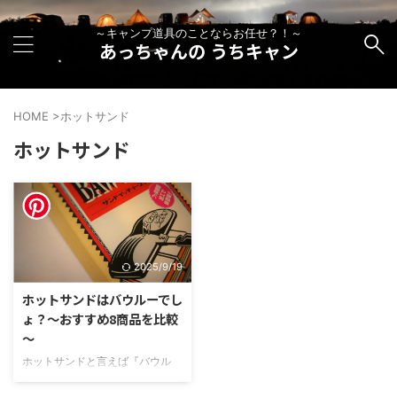
～キャンプ道具のことならお任せ？！～
あっちゃんの うちキャン
HOME
>
ホットサンド
ホットサンド
2025/9/19
ホットサンドはバウルーでし
ょ？～おすすめ8商品を比較
～
ホットサンドと言えば『バウル
ー』 僕の中では、そう方程式が
出来ていました。 キャンプ場で