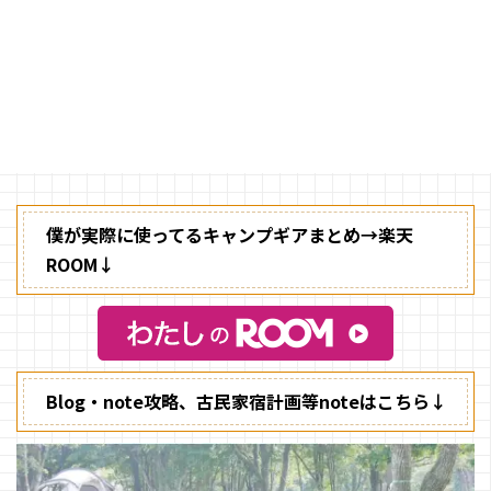
ホットサンドをつくろうと思った
時に、どのホットサンドクッカー
を購入しようかで迷いました。
コールマン、スノーピーク、チャ
ムス、ロゴス、テンマクデザイン
など、あらゆるメーカーがホット
サンドクッカーを出しており、僕
の中ではその中の選択肢に当然バ
ウルーも含まれていました。 最
終的には、このバウルーを購入し
僕が実際に使ってるキャンプギアまとめ→楽天
たのですが購入するときに悩んだ
ROOM↓
他社のホットサンドクッカーの特
徴を見てみたいと思います。 ホ
ットサンドクッカー 比較 朝食
に ...
Blog・note攻略、古民家宿計画等noteはこちら↓