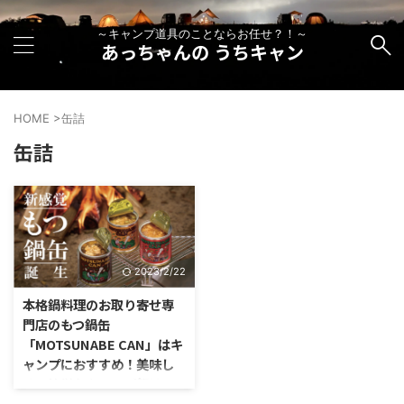
～キャンプ道具のことならお任せ？！～
あっちゃんの うちキャン
HOME
>
缶詰
缶詰
2023/2/22
本格鍋料理のお取り寄せ専
門店のもつ鍋缶
「MOTSUNABE CAN」はキ
ャンプにおすすめ！美味し
くて簡単なキャンプ飯は
Makuakeで購入しよう！！