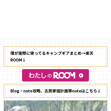
【Makuake】
キャンプでは、火を自分で熾すと
こから始めて時間をかけてキャン
プ飯を作るのが好きな人もいれ
ば、簡単にパッパッって全部を済
ませてしまいたいという人もいま
す。 キャンプの目的やスタイル
は、人それぞれですよね。
僕が実際に使ってるキャンプギアまとめ→楽天
ROOM↓
Blog・note攻略、古民家宿計画等noteはこちら↓