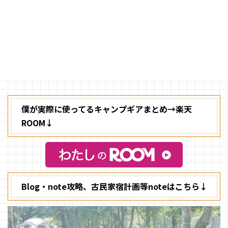
小川キャンパルの2018年の新商
品の中に、一際輝くテントがあり
ました。 一目見て面白そうだな
って思えるテントなんです。
僕が実際に使ってるキャンプギアまとめ→楽天
ROOM↓
Blog・note攻略、古民家宿計画等noteはこちら↓