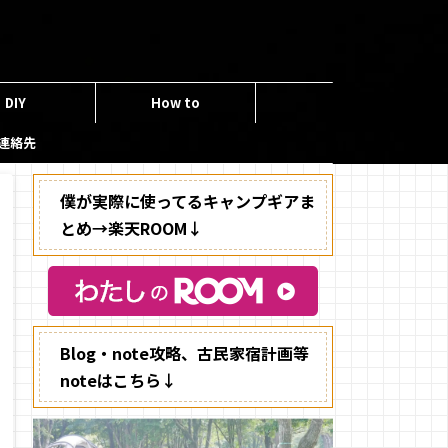
DIY
How to
連絡先
僕が実際に使ってるキャンプギアま
とめ→楽天ROOM↓
Blog・note攻略、古民家宿計画等
noteはこちら↓