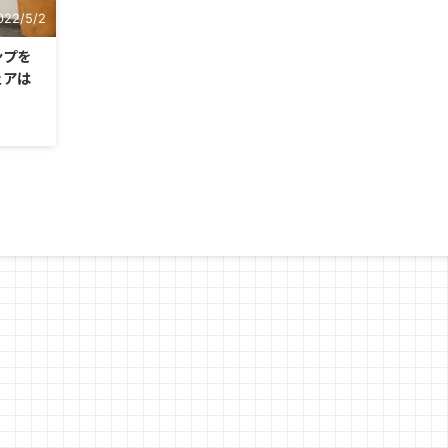
022/5/2
ンプを
ェアは
に、
した。