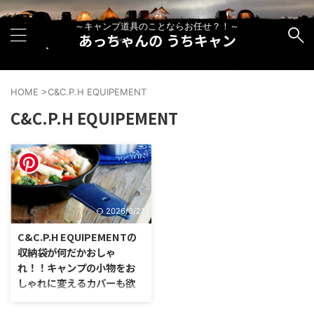
～キャンプ道具のことならお任せ？！～
あっちゃんの うちキャン
HOME
>
C&C.P.H EQUIPEMENT
C&C.P.H EQUIPEMENT
2026/3/21
C&C.P.H EQUIPEMENTの
収納袋が何だかおしゃ
れ！！キャンプの小物をお
しゃれに変えるカバーも欲
しい！！