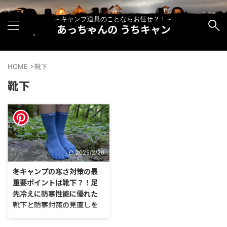
～キャンプ道具のことならお任せ？！～
あっちゃんの うちキャン
HOME
>
靴下
靴下
2025/2/20
冬キャンプの寒さ対策の最
重要ポイントは靴下？！足
先冷えに防寒性能に優れた
靴下と防寒対策の見直しを
紹介！！