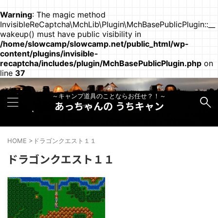
Warning
: The magic method
InvisibleReCaptcha\MchLib\Plugin\MchBasePublicPlugin::__
wakeup() must have public visibility in
/home/slowcamp/slowcamp.net/public_html/wp-
content/plugins/invisible-
recaptcha/includes/plugin/MchBasePublicPlugin.php
on
line
37
～キャンプ道具のことならお任せ？！～
あっちゃんの うちキャン
HOME
>
ドラゴンクエスト１１
ドラゴンクエスト１１