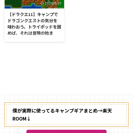
2026/5/21
【ドラクエ11】キャンプで
ドラゴンクエストの気分を
味わおう。トライポッドを囲
めば、それは冒険の始ま
り！！
いよいよ発売されますね。 待ち
に待った人もいるんじゃないです
か？ どこか懐かしい、あの雰囲
気。。。たまりませんよね。 僕
も子供だった頃から、ずっと好き
なんです。 みんなも好きなんで
しょ？
僕が実際に使ってるキャンプギアまとめ→楽天
ROOM↓