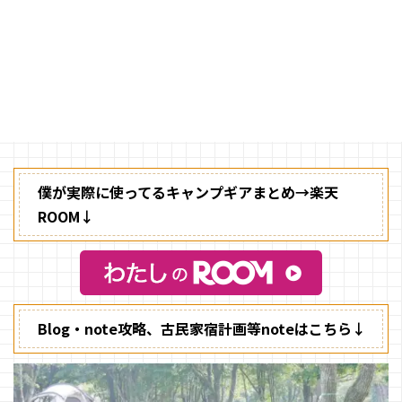
したらすぐに買おう！〜
気合を入れて挑んだキャンプ、そ
れなのにちょっとダサく見えてし
まうのはティッシュの箱がそのま
まの状態で置かれているから。
ネピアでもスコッティでも、買っ
たそのままの箱の状態でテーブル
の上にあったら、ちょっとカッコ
悪く見えてしまいますよね。
僕が実際に使ってるキャンプギアまとめ→楽天
ROOM↓
Blog・note攻略、古民家宿計画等noteはこちら↓