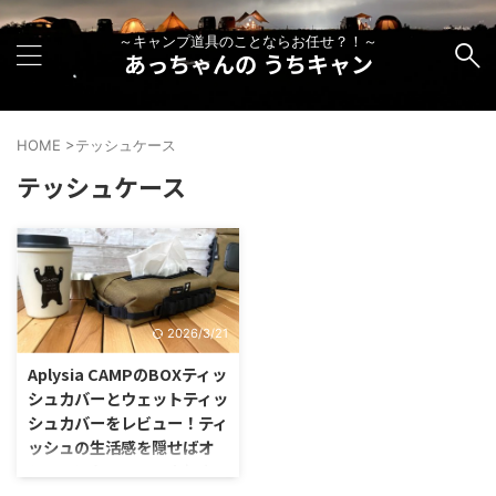
～キャンプ道具のことならお任せ？！～
あっちゃんの うちキャン
HOME
>
テッシュケース
テッシュケース
2026/3/21
Aplysia CAMPのBOXティッ
シュカバーとウェットティッ
シュカバーをレビュー！ティ
ッシュの生活感を隠せばオ
シャレになる？！〜人気商
品の為売り切れ必須！入荷