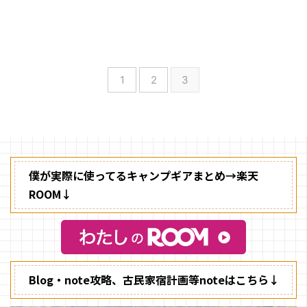
（KEEN）」が販売している「ユ
ニーク（UNEEK）」のシリーズ
に、新モデル「ユニーク オーツ
ー（UNEEK O2）」が5月28日か
らKEEN GARAGE原宿店をはじめ
としてオンラインショップや
1
2
3
SORA・WILD-1などで販売して
います。
僕が実際に使ってるキャンプギアまとめ→楽天
ROOM↓
Blog・note攻略、古民家宿計画等noteはこちら↓