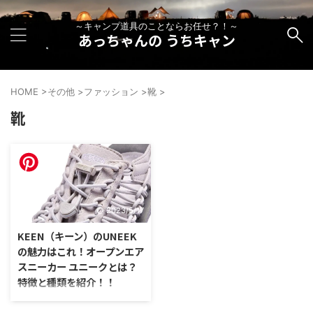
～キャンプ道具のことならお任せ？！～
あっちゃんの うちキャン
HOME
>
その他
>
ファッション
>
靴
>
靴
2023/5/17
KEEN（キーン）のUNEEK
の魅力はこれ！オープンエア
スニーカー ユニークとは？
特徴と種類を紹介！！
米国シューズブランド「キーン